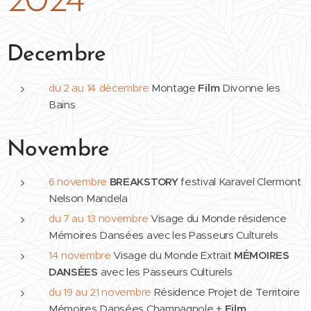
2024
Decembre
du 2 au 14 décembre
Montage
Film
Divonne les
Bains
Novembre
6 novembre
BREAKSTORY
festival Karavel Clermont
Nelson Mandela
du 7 au 13 novembre
Visage du Monde résidence
Mémoires Dansées avec les Passeurs Culturels
14 novembre
Visage du Monde Extrait
MÉMOIRES
DANSÉES
avec les Passeurs Culturels
du 19 au 21 novembre
Résidence Projet de Territoire
Mémoires Dansées Champagnole +
Film