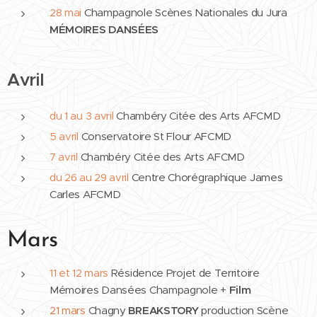
28 mai
Champagnole Scènes Nationales du Jura
MÉMOIRES DANSÉES
Avril
du 1 au 3 avril
Chambéry Citée des Arts AFCMD
5
avril
Conservatoire St Flour AFCMD
7 avril
Chambéry Citée des Arts AFCMD
du 26 au 29 avril
Centre Chorégraphique James
Carles AFCMD
Mars
11 et 12 mars
Résidence Projet de Territoire
Mémoires Dansées Champagnole +
Film
21 mars
Chagny
BREAKSTORY
production Scène