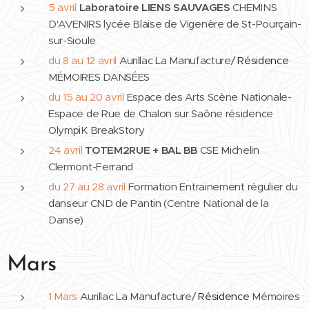
5 avril
Laboratoire
LIENS SAUVAGES
CHEMINS
D'AVENIRS lycée Blaise de Vigenère de St-Pourçain-
sur-Sioule
du 8 au 12 avril
Aurillac La Manufacture/
Résidence
MÉMOIRES DANSÉES
du 15 au 20 avril
Espace des Arts Scène Nationale-
Espace de Rue de Chalon sur Saône résidence
OlympiK BreakStory
24 avril
TOTEM2RUE + BAL BB
CSE Michelin
Clermont-Ferrand
du 27 au 28 avril
Formation Entrainement régulier du
danseur CND de Pantin (Centre National de la
Danse)
Mars
1 Mars
Aurillac La Manufacture/
Résidence
Mémoires