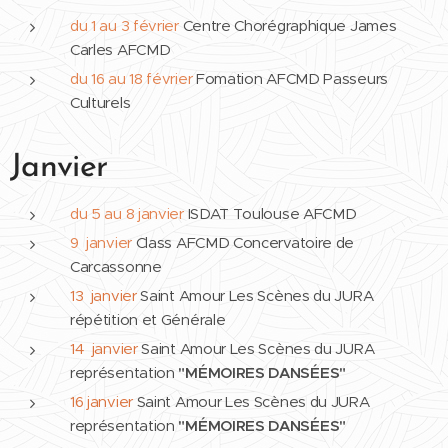
du 1 au 3 février
Centre Chorégraphique James
Carles AFCMD
du 16 au 18 février
Fomation AFCMD Passeurs
Culturels
Janvier
du 5 au 8 janvier
ISDAT Toulouse AFCMD
9 janvier
Class AFCMD Concervatoire de
Carcassonne
13 janvier
Saint Amour Les Scènes du JURA
répétition et Générale
14 janvier
Saint Amour Les Scènes du JURA
représentation
"MÉMOIRES DANSÉES"
16 janvier
Saint Amour Les Scènes du JURA
représentation
"MÉMOIRES DANSÉES"