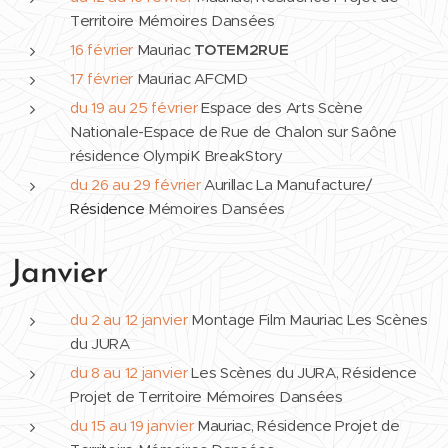
Territoire Mémoires Dansées
16
février
Mauriac
TOTEM2RUE
17
février
Mauriac AFCMD
du 19 au 25 février
Espace des Arts Scène
Nationale-Espace de Rue de Chalon sur Saône
résidence OlympiK BreakStory
du 26 au 29 février
Aurillac La Manufacture/
Résidence
Mémoires Dansées
Janvier
du 2 au 12 janvier
Montage Film Mauriac Les Scènes
du JURA
du 8 au 12 janvier
Les Scènes du JURA, Résidence
Projet de Territoire Mémoires Dansées
du 15 au 19 janvier
Mauriac, Résidence Projet de