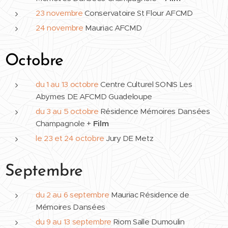
23 novembre
Conservatoire St Flour AFCMD
24 novembre
Mauriac AFCMD
Oct
obre
du 1 au 13 octobre
Centre Culturel SONIS Les
Abymes DE AFCMD Guadeloupe
du 3 au 5 octobre
Résidence Mémoires Dansées
Champagnole +
Film
le 23 et 24 octobre
Jury DE Metz
Septembre
du 2 au 6 septembre
Mauriac Résidence de
Mémoires Dansées
du 9 au 13 septembre
Riom Salle Dumoulin