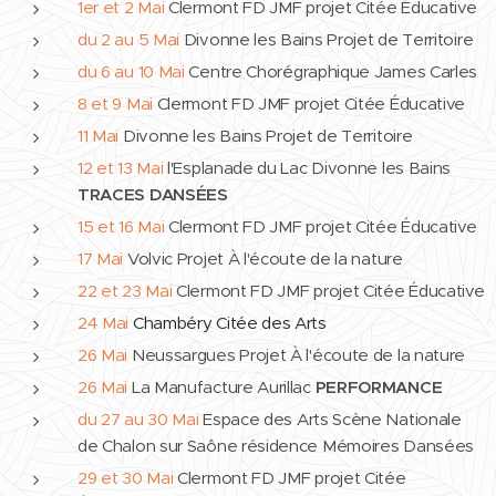
1er et 2 Mai
Clermont FD JMF projet Citée Éducative
du 2 au 5 Mai
Divonne les Bains Projet de Territoire
du 6 au 10 Mai
Centre Chorégraphique James Carles
8 et 9 Mai
Clermont FD JMF projet Citée Éducative
11 Mai
Divonne les Bains Projet de Territoire
12 et 13 Mai
l'Esplanade du Lac Divonne les Bains
TRACES DANSÉES
15 et 16 Mai
Clermont FD JMF projet Citée Éducative
17 Mai
Volvic Projet À l'écoute de la nature
22 et 23 Mai
Clermont FD JMF projet Citée Éducative
24 Mai
Chambéry Citée des Arts
26 Mai
Neussargues Projet À l'écoute de la nature
26 Mai
La Manufacture Aurillac
PERFORMANCE
du 27 au 30 Mai
Espace des Arts Scène Nationale
de Chalon sur Saône résidence Mémoires Dansées
29 et 30 Mai
Clermont FD JMF projet Citée