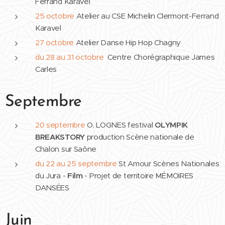
Ferrand Karavel
25 octobre
Atelier au CSE Michelin Clermont-Ferrand
Karavel
27 octobre
Atelier Danse Hip Hop Chagny
du 28 au 31
octobre
Centre Chorégraphique James
Carles
Septembre
20 septembre
O. LOGNES festival
OLYMPIK
BREAKSTORY
production Scène nationale de
Chalon sur Saône
du 22 au 25 septembre
St Amour Scènes Nationales
du Jura -
Film
- Projet de territoire MÉMOIRES
DANSÉES
Juin