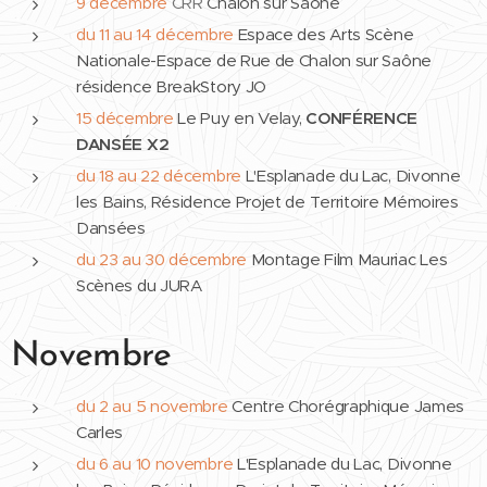
9 décembre
CRR
Chalon sur Saône
du 11 au 14 décembre
Espace des Arts Scène
Nationale-Espace de Rue de Chalon sur Saône
résidence BreakStory JO
15 décembre
Le Puy en Velay,
CONFÉRENCE
DANSÉE X2
du 18 au 22 décembre
L'Esplanade du Lac, Divonne
les Bains, Résidence Projet de Territoire Mémoires
Dansées
du 23 au 30
décembre
Montage Film Mauriac Les
Scènes du JURA
Novembre
du 2 au 5 novembre
Centre Chorégraphique James
Carles
du 6 au 10 novembre
L'Esplanade du Lac, Divonne