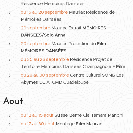
Résidence Mémoires Dansées
du 16 au 20 septembre
Mauriac Résidence de
Mémoires Dansées
20 septembre
Mauriac Extrait
MÉMOIRES
DANSÉES/Solo Anna
20 septembre
Mauriac Projection du
Film
MÉMOIRES DANSÉES
du 25 au 26 septembre
Résidence Projet de
Territoire Mémoires Dansées Champagnole +
Film
du 28 au 30 septembre
Centre Culturel SONIS Les
Abymes DE AFCMD Guadeloupe
Aout
du 12 au 15 aout
Suisse Berne Cie Tamara Mancini
du 17 au 30 aout
Montage
Film
Mauriac