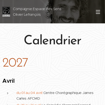
Compagnie Espace des Sens
Olivier Lefrançois
Calendrier
2027
Avril
du 01 au 04 avril
Centre Chorégraphique James
Carles AFCMD