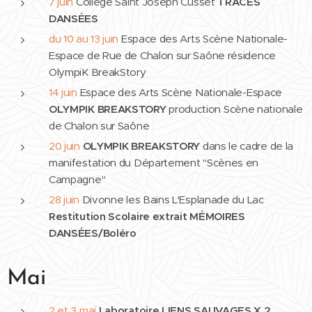
7 juin
Collège Saint Joseph Cusset
TRACES
DANSÉES
du 10 au 13 juin
Espace des Arts Scène Nationale-
Espace de Rue de Chalon sur Saône résidence
OlympiK BreakStory
14 juin
Espace des Arts Scène Nationale-Espace
OLYMPIK BREAKSTORY
production Scène nationale
de Chalon sur Saône
20 juin
OLYMPIK BREAKSTORY
dans le cadre de la
manifestation du Département "Scènes en
Campagne"
28 juin
Divonne les Bains L'Esplanade du Lac
Restitution Scolaire
extrait
MÉMOIRES
DANSÉES/Boléro
Mai
2 et 3 mai
Laboratoire
LIENS SAUVAGES
X 2