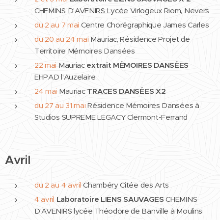
CHEMINS D'AVENIRS Lycée Virlogeux Riom, Nevers
du 2 au 7 mai
Centre Chorégraphique James Carles
du 20 au 24 mai
Mauriac, Résidence Projet de
Territoire Mémoires Dansées
22 mai
Mauriac
extrait
MÉMOIRES DANSÉES
EHPAD l'Auzelaire
24 mai
Mauriac
TRACES DANSÉES
X2
du 27 au 31 mai
Résidence
Mémoires Dansées
à
Studios SUPREME LEGACY
Clermont-Ferrand
Avril
du 2 au 4 avril
Chambéry Citée des Arts
4 avril
Laboratoire
LIENS SAUVAGES
CHEMINS
D'AVENIRS lycée Théodore de Banville à Moulins