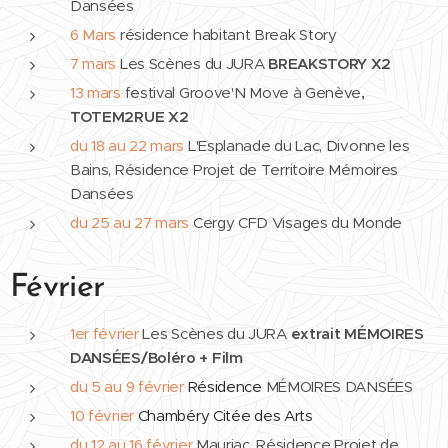
Dansées
6 Mars
résidence habitant Break Story
7 mars
Les Scènes du JURA
BREAKSTORY X2
1
3 mars
festival Groove'N Move à Genève
,
TOTEM2RUE X2
du 18 au 22 mars
L'Esplanade du Lac, Divonne les
Bains, Résidence Projet de Territoire Mémoires
Dansées
du 25 au 27 mars
Cergy CFD Visages du Monde
Février
1er février
Les Scènes du JURA
extrait
MÉMOIRES
DANSÉES/Boléro + Film
du 5 au 9
février
Résidence
MÉMOIRES DANSÉES
10 février
Chambéry Citée des Arts
du 12 au 16
février
Mauriac, Résidence Projet de