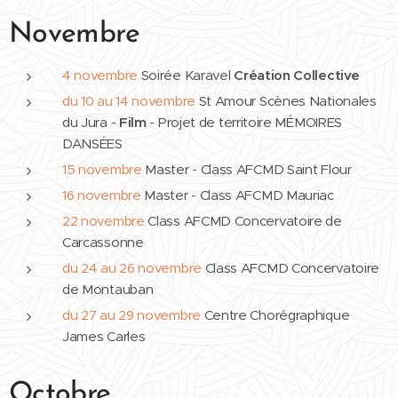
Novembre
4 novembre
Soirée Karavel
Création Collective
du 10 au 14 novembre
St Amour Scènes Nationales
du Jura -
Film
- Projet de territoire MÉMOIRES
DANSÉES
15 novembre
Master - Class AFCMD Saint Flour
16 novembre
Master - Class AFCMD Mauriac
22
novembre
Class AFCMD Concervatoire de
Carcassonne
du 24 au 26 novembre
Class AFCMD Concervatoire
de Montauban
du 27 au 29 novembre
Centre Chorégraphique
James Carles
Octobre