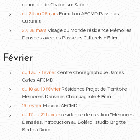
nationale de Chalon sur Saône
du 24 au 26
mars
Fomation AFCMD Passeurs
Culturels
27, 28
mars
Visage du Monde résidence Mémoires
Dansées avec les Passeurs Culturels +
Film
Février
du 1 au 7 février
Centre Chorégraphique James
Carles AFCMD
du 10 au 13 février
Résidence Projet de Territoire
Mémoires Dansées Champagnole +
Film
16 février
Mauriac AFCMD
du 17 au 21 février
résidence de création "Mémoires
Dansées, introduction au Boléro" studio Brigitte
Berth à Riom