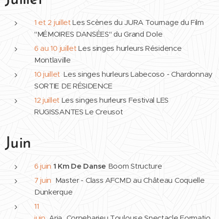
Juillet
1 et 2 juillet
Les Scènes du JURA Tournage du Film
"MÉMOIRES DANSÉES" du Grand Dole
6 au
10 juillet
Les singes hurleurs Résidence
Montlaville
10 juillet
Les singes hurleurs Labecoso - Chardonnay
SORTIE DE RÉSIDENCE
12 juillet
Les singes hurleurs Festival LES
RUGISSANTES Le Creusot
Juin
6 juin
1 Km De Danse
Boom Structure
7 juin
Master - Class AFCMD au Château Coquelle
Dunkerque
11
juin
Aria_Cornebarieu Toulouse Spectacle Formatio